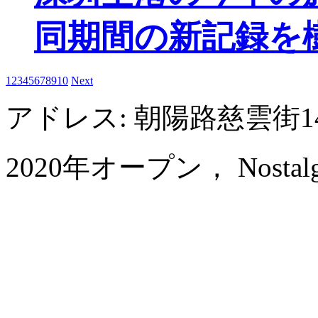
同期間の新記録を
1
2
3
4
5
6
7
8
9
10
Next
アドレス: 朝陽路慈雲街1
2020年オープン， Nostalgia 