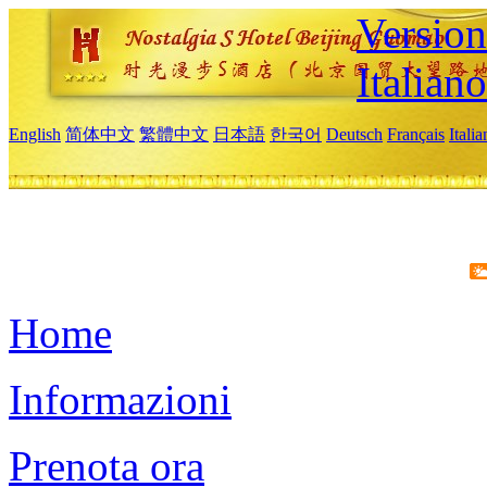
Version
Italiano
English
简体中文
繁體中文
日本語
한국어
Deutsch
Français
Itali
Home
Informazioni
Prenota ora