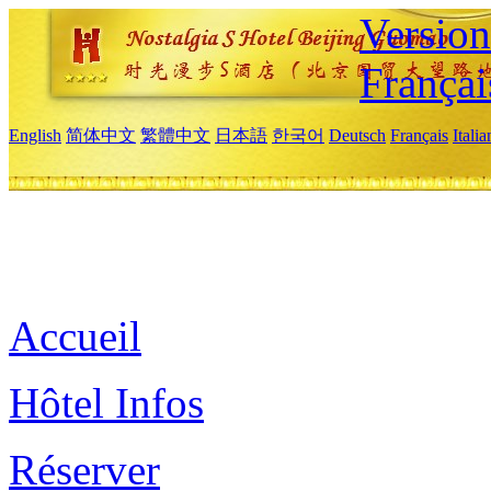
Versio
Françai
English
简体中文
繁體中文
日本語
한국어
Deutsch
Français
Itali
Accueil
Hôtel Infos
Réserver