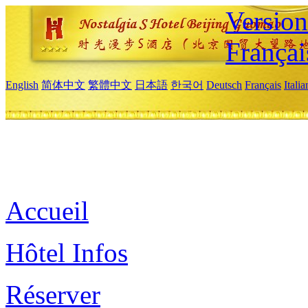
Versio
Françai
English
简体中文
繁體中文
日本語
한국어
Deutsch
Français
Itali
Accueil
Hôtel Infos
Réserver