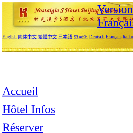
Versio
Françai
English
简体中文
繁體中文
日本語
한국어
Deutsch
Français
Itali
Accueil
Hôtel Infos
Réserver