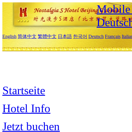
Mobile 
Deutsc
English
简体中文
繁體中文
日本語
한국어
Deutsch
Français
Itali
Startseite
Hotel Info
Jetzt buchen