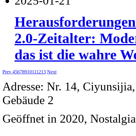
2025-01-21
Herausforderungen 
2.0-Zeitalter: Mode
das ist die wahre W
Prev
4
5
6
7
8
9
10
11
12
13
Next
Adresse: Nr. 14, Ciyunsij
Gebäude 2
Geöffnet in 2020, Nostalgi