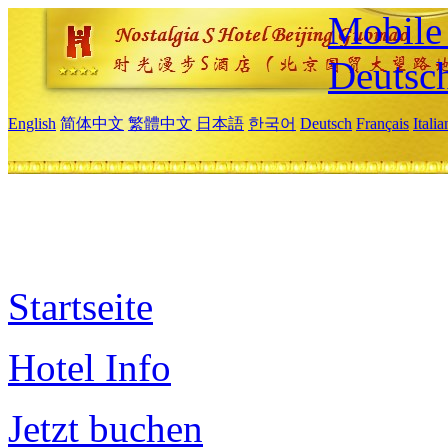
Mobile 
Deutsc
English
简体中文
繁體中文
日本語
한국어
Deutsch
Français
Itali
Startseite
Hotel Info
Jetzt buchen