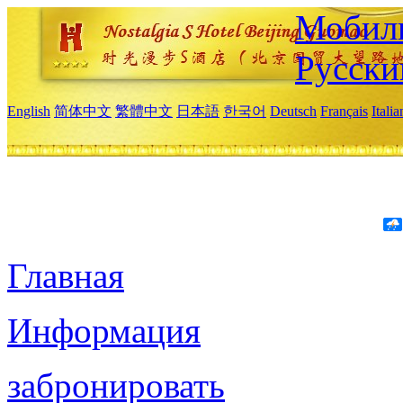
Мобиль
Русски
English
简体中文
繁體中文
日本語
한국어
Deutsch
Français
Itali
Главная
Информация
забронировать