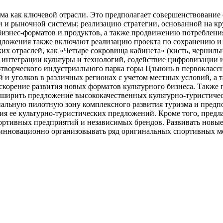
а как ключевой отрасли. Это предполагает совершенствование 
и рыночной системы; реализацию стратегии, основанной на кру
изнес-форматов и продуктов, а также продвижению потребления
ложения также включают реализацию проекта по сохранению и р
их отраслей, как «Четыре сокровища кабинета» (кисть, черниль
 интеграции культуры и технологий, содействие цифровизаци
-творческого индустриального парка горы Цзыюнь в первокласс
ий и уголков в различных регионах с учетом местных условий, 
 ускорение развития новых форматов культурного бизнеса. Также
асширить предложение высококачественных культурно-туристичес
ональную пилотную зону комплексного развития туризма и предп
я ее культурно-туристических предложений. Кроме того, предл
ртивных предприятий и независимых брендов. Развивать новые 
е инновационно организовывать ряд оригинальных спортивных м