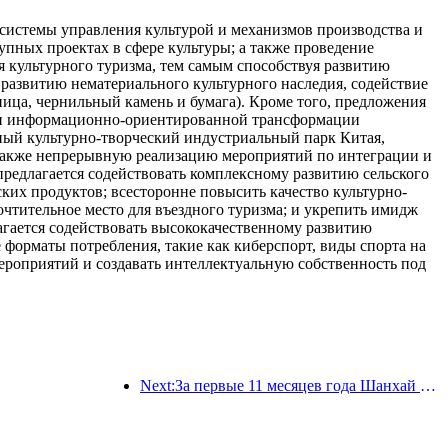
системы управления культурой и механизмов производства и
пных проектах в сфере культуры; а также проведение
 культурного туризма, тем самым способствуя развитию
азвитию нематериального культурного наследия, содействие
ница, чернильный камень и бумага). Кроме того, предложения
и и информационно-ориентированной трансформации
ный культурно-творческий индустриальный парк Китая,
а также непрерывную реализацию мероприятий по интеграции и
 предлагается содействовать комплексному развитию сельского
ких продуктов; всесторонне повысить качество культурно-
очтительное место для въездного туризма; и укрепить имидж
агается содействовать высококачественному развитию
форматы потребления, такие как киберспорт, виды спорта на
ероприятий и создавать интеллектуальную собственность под
Next:За первые 11 месяцев года Шанхай принял 8,282 миллиона иностранных туристов, что превзошло первоначальные ожидания.