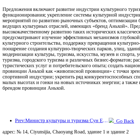
Предложения включают развитие индустрии культурного туризм
функционирования; укрепление системы культурной индустрии 
мероприятий по развитию рыночных субъектов, оптимизации б
ведущих культурных отраслей, имеющих «бренд Аньхой». Пред
высококачественному развитию таких исторических классическ
предусматривают изучение эффективных механизмов глубокой
культурного строительства, поддержку превращения культурно
поощрение создания культурно-творческих парков, улиц, здан
модернизации культуры, туризма, искусства, музеев и спорта,
туризма, городского туризма и различных бизнес-форматов; р
туристических услуг и потребительского опыта; создать наци
провинции Аньхой как «живописной провинции» с точки зрени
спортивной индустрии; укрепить ряд конкурентоспособных спо
малых высотах и гонки на новых источниках энергии; а такж
брендом провинции Аньхой.
Prev:Министр культуры и туризма Сун Ели: Содействовать созданию мощного туристического центра и расширению предложения высококачественных туристических продуктов.
Go Back
адрес: № 14, Ciyunsijia, Chaoyang Road, здание 1 и здание 2