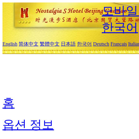
모바일
한국어
English
简体中文
繁體中文
日本語
한국어
Deutsch
Français
Itali
홈
옵션 정보