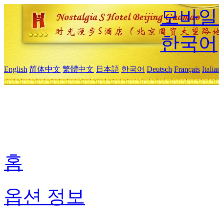
모바일
한국어
English
简体中文
繁體中文
日本語
한국어
Deutsch
Français
Itali
홈
옵션 정보