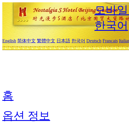
모바일
한국어
English
简体中文
繁體中文
日本語
한국어
Deutsch
Français
Itali
홈
옵션 정보