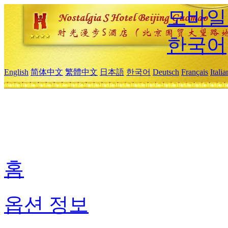
모바일
한국어
English
简体中文
繁體中文
日本語
한국어
Deutsch
Français
Itali
홈
옵션 정보