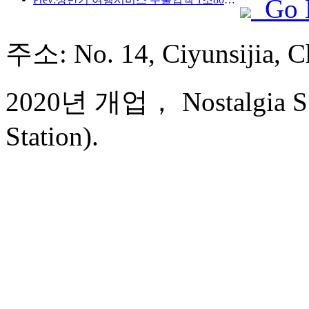
Go 
주소: No. 14, Ciyunsijia
2020년 개업， Nostalgia S 
Station).