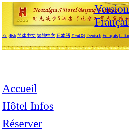
Versio
Françai
English
简体中文
繁體中文
日本語
한국어
Deutsch
Français
Itali
Accueil
Hôtel Infos
Réserver