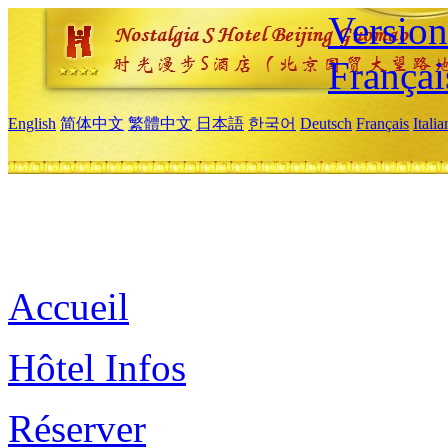
Versio
Françai
English
简体中文
繁體中文
日本語
한국어
Deutsch
Français
Itali
Accueil
Hôtel Infos
Réserver