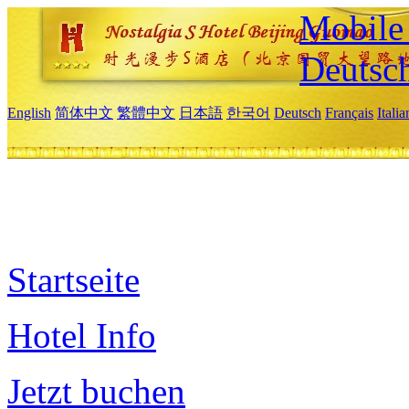
Mobile 
Deutsc
English
简体中文
繁體中文
日本語
한국어
Deutsch
Français
Itali
Startseite
Hotel Info
Jetzt buchen