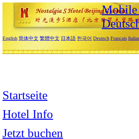
Mobile 
Deutsc
English
简体中文
繁體中文
日本語
한국어
Deutsch
Français
Itali
Startseite
Hotel Info
Jetzt buchen