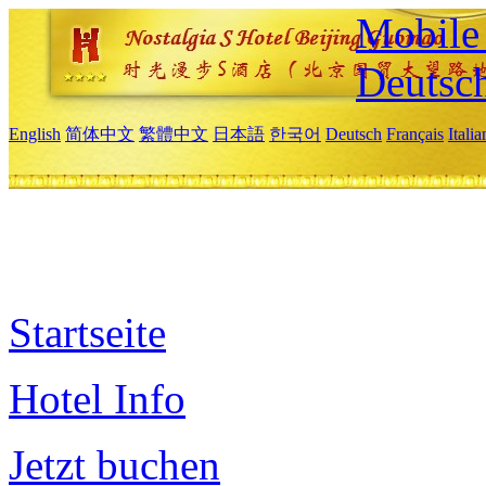
Mobile 
Deutsc
English
简体中文
繁體中文
日本語
한국어
Deutsch
Français
Itali
Startseite
Hotel Info
Jetzt buchen