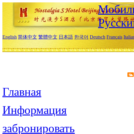
Мобиль
Русски
English
简体中文
繁體中文
日本語
한국어
Deutsch
Français
Itali
Главная
Информация
забронировать