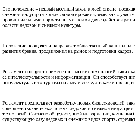
Это положение – первый местный закон в моей стране, посвящ
снежной индустрии в виде финансирования, земельных участко
провинциальными нормативными актами для содействия развит
области ледовой и снежной культуры.
Положение поощряет и направляет общественный капитал на со
развития бренда, продвижения на рынок и подготовки кадров.
Регламент поощряет применение высоких технологий, таких к
её интеллектуальности и информатизации. Он способствует ин
интеллектуального туризма на льду и снеге, а также инноваци
Регламент предполагает разработку новых бизнес-моделей, так
совершенствование экосистемы ледовой и снежной индустрии 
технологий. Согласно общедоступной информации, компания Q
существующую базу ледовых и снежных видов спорта, стремясь 