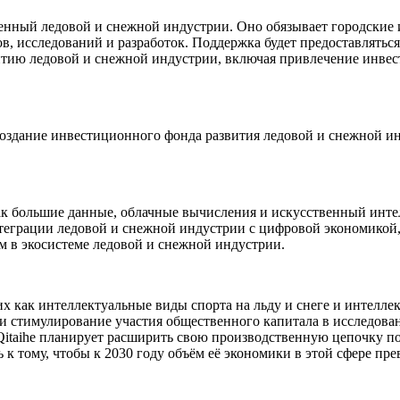
енный ледовой и снежной индустрии. Оно обязывает городские 
в, исследований и разработок. Поддержка будет предоставлять
ию ледовой и снежной индустрии, включая привлечение инвест
здание инвестиционного фонда развития ледовой и снежной инд
ак большие данные, облачные вычисления и искусственный инте
теграции ледовой и снежной индустрии с цифровой экономикой, 
ям в экосистеме ледовой и снежной индустрии.
их как интеллектуальные виды спорта на льду и снеге и интелле
и стимулирование участия общественного капитала в исследова
itaihe планирует расширить свою производственную цепочку п
к тому, чтобы к 2030 году объём её экономики в этой сфере пр