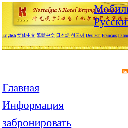
Мобиль
Русски
English
简体中文
繁體中文
日本語
한국어
Deutsch
Français
Itali
Главная
Информация
забронировать