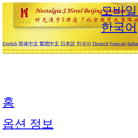
모바일
한국어
English
简体中文
繁體中文
日本語
한국어
Deutsch
Français
Itali
홈
옵션 정보