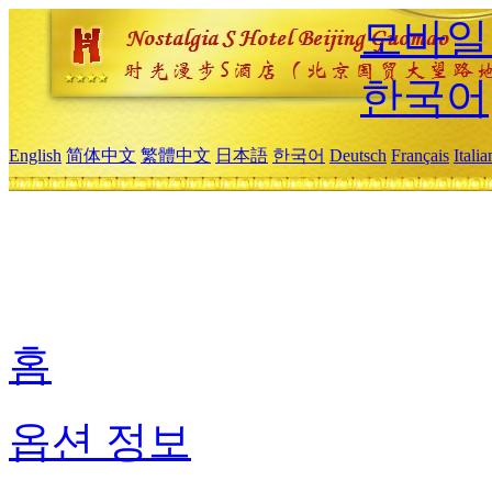
모바일
한국어
English
简体中文
繁體中文
日本語
한국어
Deutsch
Français
Itali
홈
옵션 정보