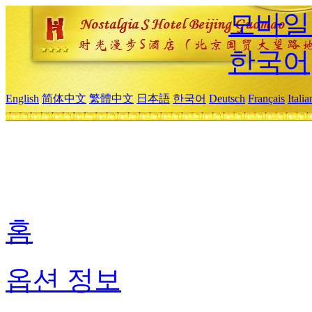
모바일
한국어
English
简体中文
繁體中文
日本語
한국어
Deutsch
Français
Itali
홈
옵션 정보