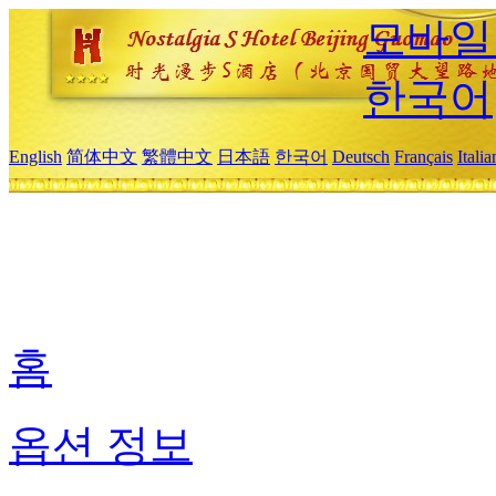
모바일
한국어
English
简体中文
繁體中文
日本語
한국어
Deutsch
Français
Itali
홈
옵션 정보