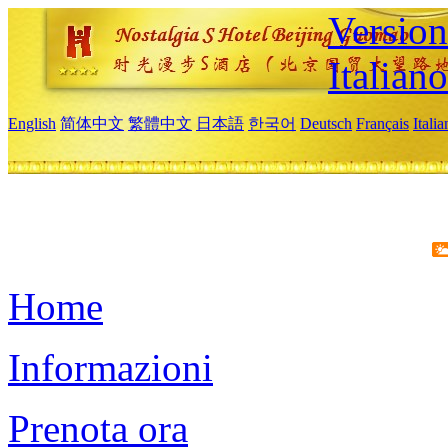
Version
Italiano
English
简体中文
繁體中文
日本語
한국어
Deutsch
Français
Itali
Home
Informazioni
Prenota ora