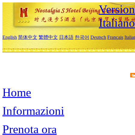
Version
Italiano
English
简体中文
繁體中文
日本語
한국어
Deutsch
Français
Itali
Home
Informazioni
Prenota ora