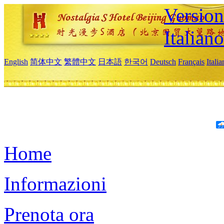
Version
Italiano
English
简体中文
繁體中文
日本語
한국어
Deutsch
Français
Itali
Home
Informazioni
Prenota ora