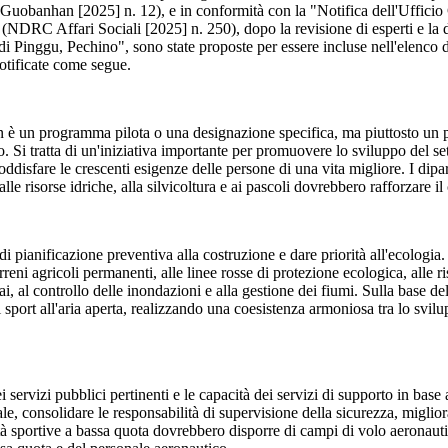
tà" (Guobanhan [2025] n. 12), e in conformità con la "Notifica dell'Uffi
à" (NDRC Affari Sociali [2025] n. 250), dopo la revisione di esperti e la 
di Pinggu, Pechino", sono state proposte per essere incluse nell'elenco del
notificate come segue.
à non è un programma pilota o una designazione specifica, ma piuttosto u
po. Si tratta di un'iniziativa importante per promuovere lo sviluppo del se
isfare le crescenti esigenze delle persone di una vita migliore. I dipartime
, alle risorse idriche, alla silvicoltura e ai pascoli dovrebbero rafforzare i
di pianificazione preventiva alla costruzione e dare priorità all'ecologia
terreni agricoli permanenti, alle linee rosse di protezione ecologica, alle
iai, al controllo delle inondazioni e alla gestione dei fiumi. Sulla base de
 sport all'aria aperta, realizzando una coesistenza armoniosa tra lo svilupp
ei servizi pubblici pertinenti e le capacità dei servizi di supporto in base
le, consolidare le responsabilità di supervisione della sicurezza, migliora
tà sportive a bassa quota dovrebbero disporre di campi di volo aeronauti