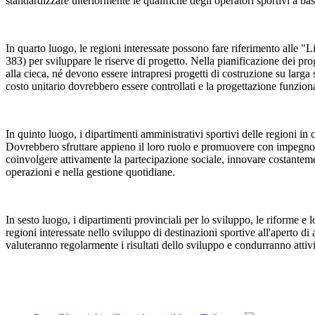
standardizzare ulteriormente le qualifiche degli operatori sportivi a ba
In quarto luogo, le regioni interessate possono fare riferimento alle "Li
383) per sviluppare le riserve di progetto. Nella pianificazione dei prog
alla cieca, né devono essere intrapresi progetti di costruzione su larga 
costo unitario dovrebbero essere controllati e la progettazione funziona
In quinto luogo, i dipartimenti amministrativi sportivi delle regioni in cu
Dovrebbero sfruttare appieno il loro ruolo e promuovere con impegno l'i
coinvolgere attivamente la partecipazione sociale, innovare costantemente
operazioni e nella gestione quotidiane.
In sesto luogo, i dipartimenti provinciali per lo sviluppo, le riforme 
regioni interessate nello sviluppo di destinazioni sportive all'aperto 
valuteranno regolarmente i risultati dello sviluppo e condurranno attiv