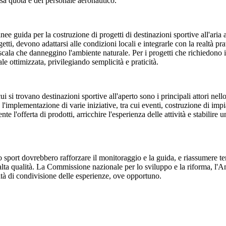
ssa quota e del personale aeronautico.
nee guida per la costruzione di progetti di destinazioni sportive all'aria 
etti, devono adattarsi alle condizioni locali e integrarle con la realtà pra
scala che danneggino l'ambiente naturale. Per i progetti che richiedono in
le ottimizzata, privilegiando semplicità e praticità.
i si trovano destinazioni sportive all'aperto sono i principali attori nello
mplementazione di varie iniziative, tra cui eventi, costruzione di impian
 l'offerta di prodotti, arricchire l'esperienza delle attività e stabilire 
e lo sport dovrebbero rafforzare il monitoraggio e la guida, e riassumere 
di alta qualità. La Commissione nazionale per lo sviluppo e la riforma, l'
ità di condivisione delle esperienze, ove opportuno.