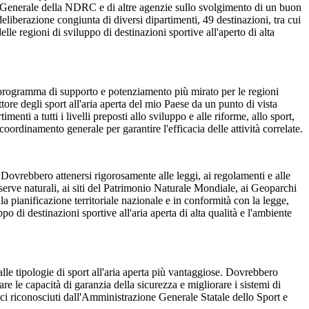
cio Generale della NDRC e di altre agenzie sullo svolgimento di un buon
deliberazione congiunta di diversi dipartimenti, 49 destinazioni, tra cui
le regioni di sviluppo di destinazioni sportive all'aperto di alta
n programma di supporto e potenziamento più mirato per le regioni
ttore degli sport all'aria aperta del mio Paese da un punto di vista
nti a tutti i livelli preposti allo sviluppo e alle riforme, allo sport,
l coordinamento generale per garantire l'efficacia delle attività correlate.
. Dovrebbero attenersi rigorosamente alle leggi, ai regolamenti e alle
 riserve naturali, ai siti del Patrimonio Naturale Mondiale, ai Geoparchi
lla pianificazione territoriale nazionale e in conformità con la legge,
o di destinazioni sportive all'aria aperta di alta qualità e l'ambiente
 alle tipologie di sport all'aria aperta più vantaggiose. Dovrebbero
re le capacità di garanzia della sicurezza e migliorare i sistemi di
ci riconosciuti dall'Amministrazione Generale Statale dello Sport e