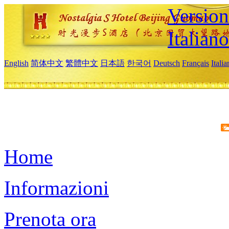
Version
Italiano
English
简体中文
繁體中文
日本語
한국어
Deutsch
Français
Itali
Home
Informazioni
Prenota ora