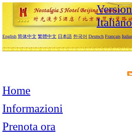
Version
Italiano
English
简体中文
繁體中文
日本語
한국어
Deutsch
Français
Itali
Home
Informazioni
Prenota ora