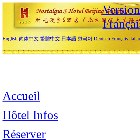
Versio
Françai
English
简体中文
繁體中文
日本語
한국어
Deutsch
Français
Itali
Accueil
Hôtel Infos
Réserver