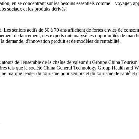
éducation, en se concentrant sur les besoins essentiels comme « voyager, app
ubs sociaux et les produits dérivés.
 Les seniors actifs de 50 à 70 ans affichent de fortes envies de consom
vénement de lancement, des experts ont analysé les opportunités de march
e la demande, d'innovation produit et de modèles de rentabilité.
s atouts de l'ensemble de la chaîne de valeur du Groupe China Tourism e
naires tels que la société China General Technology Group Health and We
r une marque leader du tourisme pour seniors et du tourisme de santé et d
2