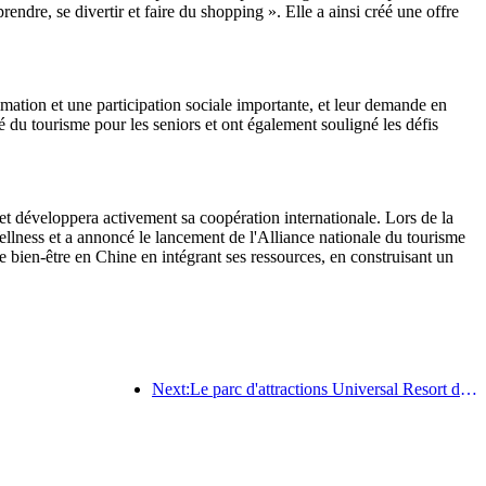
rendre, se divertir et faire du shopping ». Elle a ainsi créé une offre
mation et une participation sociale importante, et leur demande en
é du tourisme pour les seniors et ont également souligné les défis
t développera activement sa coopération internationale. Lors de la
llness et a annoncé le lancement de l'Alliance nationale du tourisme
e bien-être en Chine en intégrant ses ressources, en construisant un
Next:Le parc d'attractions Universal Resort de Pékin lancera son événement du Nouvel An chinois le 23 janvier, qui durera 40 jours.