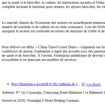
que la santé et le bien-être, la culture, les interactions sociales et l'
complète incluant le tourisme pour seniors, les séjours bien-être, les cl
Le marché chinois de l'économie des seniors est actuellement immense.
matière de tourisme et de culture est en forte croissance. Lors de l'é
auxquels le secteur est confronté en termes de structure de l'offre et d
Pour relever ces défis, « China Travel Good Times » s'appuiera sur le
conférence de presse, l'entreprise a signé des accords avec des parte
de santé et de bien-être. À l'avenir, l'entreprise ambitionne de deveni
écosystème et en innovant ses modèles de services.
Prev:Shanghai a accueilli 8,282 millions de touristes étrangers au cours des onze premiers mois de l'année, dépassant ainsi les prévisions initiales.
Go Back
Adresse: N° 14, Ciyunsijia, Chaoyang Road Bâtiment 1 et Bâtiment 
Ouvert en 2020, Nostalgia S Hotel Beijing Guomao.