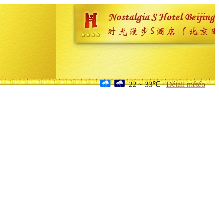
22 ~ 33℃
Détail météo