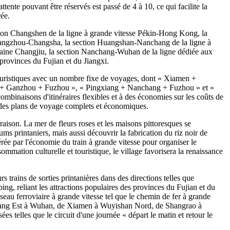
tente pouvant être réservés est passé de 4 à 10, ce qui facilite la
rée.
ection Changshen de la ligne à grande vitesse Pékin-Hong Kong, la
Hangzhou-Changsha, la section Huangshan-Nanchang de la ligne à
aine Changjiu, la section Nanchang-Wuhan de la ligne dédiée aux
provinces du Fujian et du Jiangxi.
ouristiques avec un nombre fixe de voyages, dont « Xiamen +
 + Ganzhou + Fuzhou », « Pingxiang + Nanchang + Fuzhou » et «
mbinaisons d'itinéraires flexibles et à des économies sur les coûts de
rs des plans de voyage complets et économiques.
aison. La mer de fleurs roses et les maisons pittoresques se
s printaniers, mais aussi découvrir la fabrication du riz noir de
énérée par l'économie du train à grande vitesse pour organiser le
sommation culturelle et touristique, le village favorisera la renaissance
rs trains de sorties printanières dans des directions telles que
eliant les attractions populaires des provinces du Fujian et du
eau ferroviaire à grande vitesse tel que le chemin de fer à grande
chang Est à Wuhan, de Xiamen à Wuyishan Nord, de Shangrao à
es telles que le circuit d'une journée « départ le matin et retour le