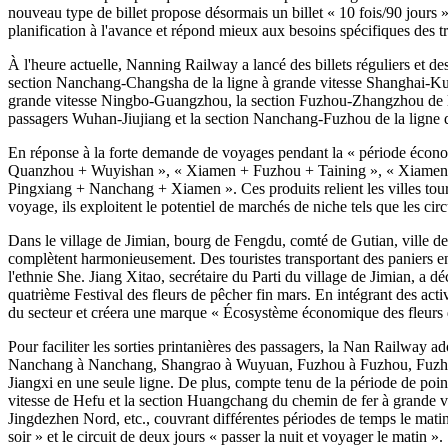
nouveau type de billet propose désormais un billet « 10 fois/90 jours » 
planification à l'avance et répond mieux aux besoins spécifiques des tra
À l'heure actuelle, Nanning Railway a lancé des billets réguliers et 
section Nanchang-Changsha de la ligne à grande vitesse Shanghai-K
grande vitesse Ningbo-Guangzhou, la section Fuzhou-Zhangzhou de la
passagers Wuhan-Jiujiang et la section Nanchang-Fuzhou de la ligne dé
En réponse à la forte demande de voyages pendant la « période écono
Quanzhou + Wuyishan », « Xiamen + Fuzhou + Taining », « Xiamen 
Pingxiang + Nanchang + Xiamen ». Ces produits relient les villes touri
voyage, ils exploitent le potentiel de marchés de niche tels que les ci
Dans le village de Jimian, bourg de Fengdu, comté de Gutian, ville de 
complètent harmonieusement. Des touristes transportant des paniers en 
l'ethnie She. Jiang Xitao, secrétaire du Parti du village de Jimian, a déc
quatrième Festival des fleurs de pêcher fin mars. En intégrant des activi
du secteur et créera une marque « Écosystème économique des fleurs 
Pour faciliter les sorties printanières des passagers, la Nan Railway ado
Nanchang à Nanchang, Shangrao à Wuyuan, Fuzhou à Fuzhou, Fuzhou à
Jiangxi en une seule ligne. De plus, compte tenu de la période de poi
vitesse de Hefu et la section Huangchang du chemin de fer à grand
Jingdezhen Nord, etc., couvrant différentes périodes de temps le matin, 
soir » et le circuit de deux jours « passer la nuit et voyager le matin ».