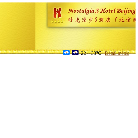
22 ~ 33℃
Détail météo