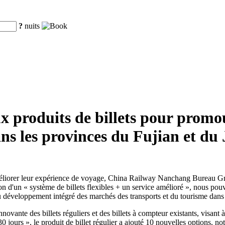
?
nuits
 produits de billets pour promo
ns les provinces du Fujian et du 
'améliorer leur expérience de voyage, China Railway Nanchang Bureau G
aison d'un « système de billets flexibles + un service amélioré », nous p
 au développement intégré des marchés des transports et du tourisme dans
nnovante des billets réguliers et des billets à compteur existants, visant
30 jours », le produit de billet régulier a ajouté 10 nouvelles options, no