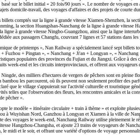
basé sur le billet initial « 20 fois/90 jours ». Le nombre de voyages en at
jets domicile-travail, des voyages d'affaires et des projets de courte du
des billets comptés sur la ligne à grande vitesse Xiamen-Shenzhen, la s
unming, la section Huangshan-Nanchang de la ligne à grande vitesse 
 ligne à grande vitesse Ningbo-Guangzhou, ainsi que la ligne interurb
diée aux passagers Changfu, couvrant 7 lignes et 57 stations dans les 
mique de printemps », Nan Railway a spécialement lancé sept billets t
+ Fuzhou + Pingtan », « Nanchang + Ji'an + Longyan », « Nanchang
stiques populaires des provinces du Fujian et du Jiangxi. Grâce à des co
rcuits week-end et les circuits interprovinciaux, et offrent aux voyageu
Ningde, des milliers d'hectares de vergers de pêchers sont en pleine flor
bambou les parcourent, où ils peuvent non seulement profiter des parfum
laré que le village s'appuierait sur l'activité culturelle et touristique g
tés telles que l'observation des fleurs, les rencontres amicales et la con
de pêcher ».
pte le modèle « itinéraire circulaire + train à thème » et exploite plusieu
 Wuyishan Nord, Ganzhou à Longyan et Xiamen à la ville de Nanping, r
nte des voyages le week-end, Nanchang Railway utilise pleinement le rés
e vitesse Hangzhou-Changsha, et ajoute 23 trains de voyageurs de Nan
le midi et le soir, et offrant une variété d'options de voyage personnalisé