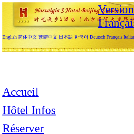
Versio
Françai
English
简体中文
繁體中文
日本語
한국어
Deutsch
Français
Itali
Accueil
Hôtel Infos
Réserver