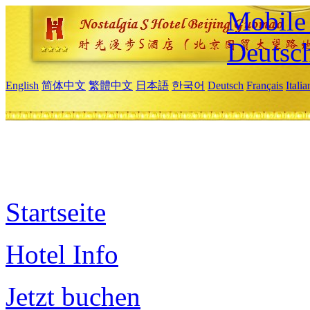
Mobile 
Deutsc
English
简体中文
繁體中文
日本語
한국어
Deutsch
Français
Itali
Startseite
Hotel Info
Jetzt buchen