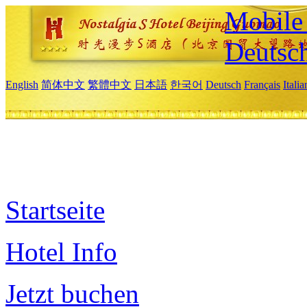
Mobile 
Deutsc
English
简体中文
繁體中文
日本語
한국어
Deutsch
Français
Itali
Startseite
Hotel Info
Jetzt buchen