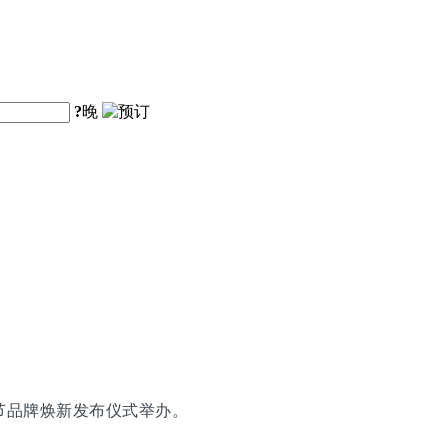
?
晚
节品牌焕新发布仪式举办。